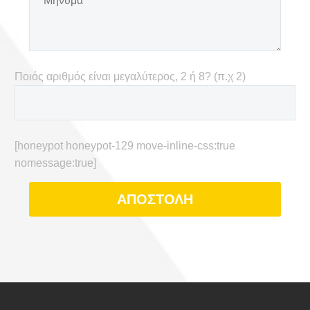
Ποιός αριθμός είναι μεγαλύτερος, 2 ή 8? (π.χ 2)
[honeypot honeypot-129 move-inline-css:true
nomessage:true]