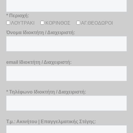
* Περιοχή:
ΛΟΥΤΡΑΚΙ
ΚΟΡΙΝΘΟΣ
ΑΓ.ΘΕΟΔΩΡΟΙ
Όνομα Ιδιοκτήτη / Διαχειριστή:
email Ιδιοκτήτη / Διαχειριστή:
* Τηλέφωνο Ιδιοκτήτη / Διαχειριστή:
Τ.μ.: Ακινήτου | Επαγγελματικής Στέγης: