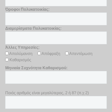
Όροφοι Πολυκατοικίας:
Διαμερίσματα Πολυκατοικίας:
Άλλες Υπηρεσίες:
Απολύμανση
Απόφραξη
Απεντόμωση
Καθαρισμός
Μηνιαία Συχνότητα Καθαρισμού:
Ποιός αριθμός είναι μεγαλύτερος, 2 ή 8? (π.χ 2)