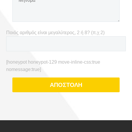
Ποιός αριθμός είναι μεγαλύτερος, 2 ή 8? (π.χ 2)
[honeypot honeypot-129 move-inline-css:true
nomessage:true]