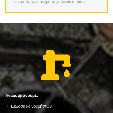
βεντούζα, γίνεται χρήση χημικών ουσιών.


Αναλαμβάνουμε:
Έκδοση κοινοχρήστων