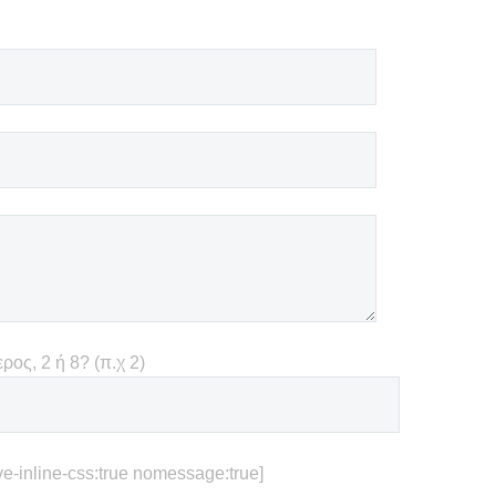
ρος, 2 ή 8? (π.χ 2)
-inline-css:true nomessage:true]