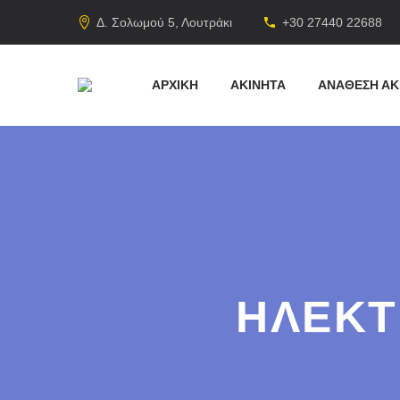
Δ. Σολωμού 5, Λουτράκι
+30 27440 22688
ΑΡΧΙΚΗ
ΑΚΙΝΗΤΑ
ΑΝΑΘΕΣΗ ΑΚ
ΗΛΕΚΤ