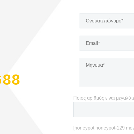
688
Ποιός αριθμός είναι μεγαλύτε
[honeypot honeypot-129 move