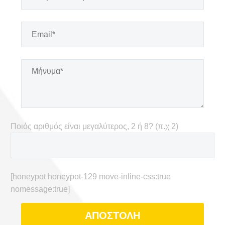
Ποιός αριθμός είναι μεγαλύτερος, 2 ή 8? (π.χ 2)
[honeypot honeypot-129 move-inline-css:true
nomessage:true]