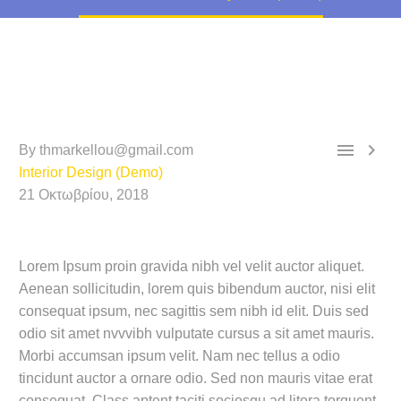


By thmarkellou@gmail.com
Interior Design (Demo)
21 Οκτωβρίου, 2018
Lorem Ipsum proin gravida nibh vel velit auctor aliquet.
Aenean sollicitudin, lorem quis bibendum auctor, nisi elit
consequat ipsum, nec sagittis sem nibh id elit. Duis sed
odio sit amet nvvvibh vulputate cursus a sit amet mauris.
Morbi accumsan ipsum velit. Nam nec tellus a odio
tincidunt auctor a ornare odio. Sed non mauris vitae erat
consequat. Class aptent taciti sociosqu ad litora torquent