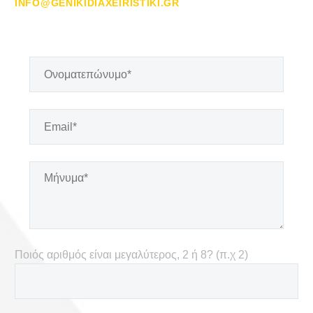
INFO@GENIKIDIAXEIRISTIKI.GR
Ποιός αριθμός είναι μεγαλύτερος, 2 ή 8? (π.χ 2)