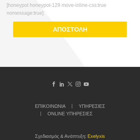
[honeypot honeypot-129 move-inline-css:true
nomessage:true]
ΕΠΙΚΟΙΝΩΝΙΑ
ΥΠΗΡΕΣΙΕΣ
ONLINE ΥΠΗΡΕΣΙΕΣ
Σχεδιασμός & Ανάπτυξη:
Exelyxis