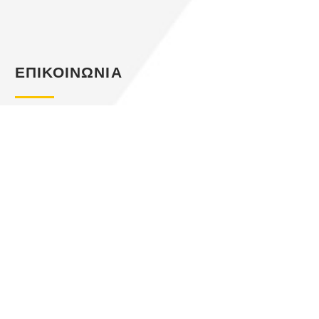
ΕΠΙΚΟΙΝΩΝΙΑ
ΓΙΑ ΟΠΟΙΑΔΗΠΟΤΕ ΠΛΗΡΟΦΟΡΙΑ,
ΚΑΛΕΣΤΕ ΜΑΣ ΕΔΩ
+30 27440 22688
Δ. ΣΟΛΩΜΟΥ 5,
ΛΟΥΤΡΑΚΙ ΤΚ.20300
INFO@GENIKIDIAXEIRISTIKI.GR