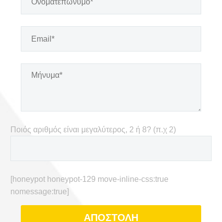
Ποιός αριθμός είναι μεγαλύτερος, 2 ή 8? (π.χ 2)
[honeypot honeypot-129 move-inline-css:true
nomessage:true]