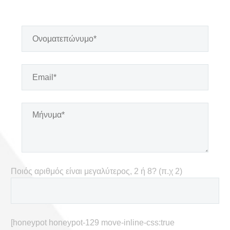
Ποιός αριθμός είναι μεγαλύτερος, 2 ή 8? (π.χ 2)
[honeypot honeypot-129 move-inline-css:true